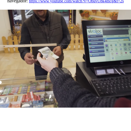
navegador:
https://www.youtube.com/watch?v=ObuvU8k4mcg&t=2s